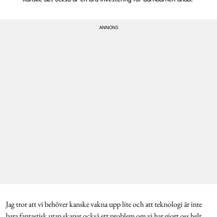
Jag tror att vi behöver kanske vakna upp lite och att teknologi är inte
bara fantastisk utan skapar också ett problem om vi har gjort oss helt