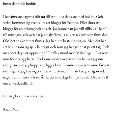
huset där Frida bodde.
De närmaste dagarna blir nu till att jobba det sista med boken. Och
sedan kommer jag även sluta att blogga för Femina. Eller sluta att
blogga för en tidning helt enkelt. Jag känner att jag vill tillbaka " hem"
till min egna sida och där jag själv får välja vilken reklam som finns där .
OM det ens kommer finnas. Jag har inte bestämt mig än. Men det här
ett beslut som jag själv har tagit och som jag har grunnat på ett tag. Och
nu är det dags att öppna upp " En fika stund med Malin" igen. Det som
min först blogg hette. Vad som händer med texterna här vet jag inte
riktigt än men jag hoppas de ligger kvar. Femina är ju en av mina favorit
tidningar så jag hat inget emot att texterna finns att läsa på någon sida
någonstans men vi får se. Än är det inte dags för flytt dock. Det blir väl
om en vecka eller så.
Ett steg bort men ändå hem.
Kram Malin