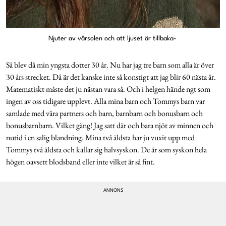
Njuter av vårsolen och att ljuset är tillbaka-
Så blev då min yngsta dotter 30 år. Nu har jag tre barn som alla är över
30 års strecket. Då är det kanske inte så konstigt att jag blir 60 nästa år.
Matematiskt måste det ju nästan vara så. Och i helgen hände ngt som
ingen av oss tidigare upplevt. Alla mina barn och Tommys barn var
samlade med våra partners och barn, barnbarn och bonusbarn och
bonusbarnbarn. Vilket gäng! Jag satt där och bara njöt av minnen och
nutid i en salig blandning. Mina två äldsta har ju vuxit upp med
Tommys två äldsta och kallar sig halvsyskon. De är som syskon hela
högen oavsett blodsband eller inte vilket är så fint.