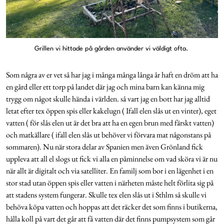
Grillen vi hittade på gården använder vi väldigt ofta.
Som några av er vet så har jag i många många långa år haft en dröm att ha
en gård eller ett torp på landet där jag och mina barn kan känna mig
trygg om något skulle hända i världen. så vart jag en bott har jag alltid
letat efter tex öppen spis eller kakelugn ( Ifall elen slås ut en vinter), eget
vatten ( för slås elen ut är det bra att ha en egen brun med färskt vatten)
och matkällare ( ifall elen slås ut behöver vi förvara mat någonstans på
sommaren). Nu när stora delar av Spanien men även Grönland fick
uppleva att all el slogs ut fick vi alla en påminnelse om vad sköra vi är nu
när allt är digitalt och via satelliter. En familj som bor i en lägenhet i en
stor stad utan öppen spis eller vatten i närheten måste helt förlita sig på
att stadens system fungerar. Skulle tex elen slås ut i Sthlm så skulle vi
behöva köpa vatten och hoppas att det räcker det som finns i butikerna,
hålla koll på vart det går att få vatten där det finns pumpsystem som går